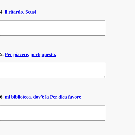
4.
il
ritardo.
Scusi
5.
Per
piacere,
porti
questo.
6.
mi
biblioteca.
dov'è
la
Per
dica
favore