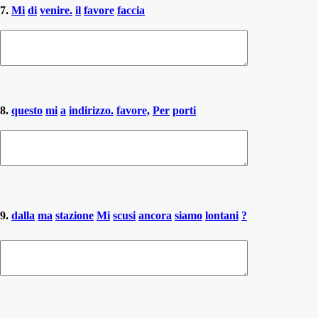
7.
Mi
di
venire.
il
favore
faccia
8.
questo
mi
a
indirizzo.
favore,
Per
porti
9.
dalla
ma
stazione
Mi
scusi
ancora
siamo
lontani
?