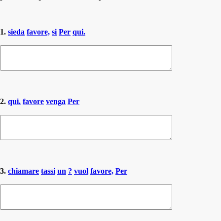
1.
sieda
favore,
si
Per
qui.
2.
qui.
favore
venga
Per
3.
chiamare
tassi
un
?
vuol
favore,
Per