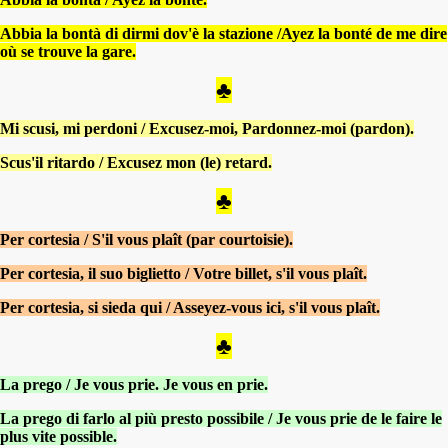
Abbia la bontà di dirmi dov'è la stazione
/Ayez la bonté de me dire
où se trouve la gare.
♣
Mi scusi, mi perdoni
/ Excusez-moi, Pardonnez-moi (pardon).
Scus'il ritardo
/ Excusez mon (le) retard.
♣
Per cortesia
/ S'il vous plaît (par courtoisie).
Per cortesia, il suo biglietto
/ Votre billet, s'il vous plaît.
Per cortesia, si sieda qui
/ Asseyez-vous ici, s'il vous plaît.
♣
La prego
/ Je vous prie. Je vous en prie.
La prego di farlo al più presto possibile
/ Je vous prie de le faire le
plus vite possible.