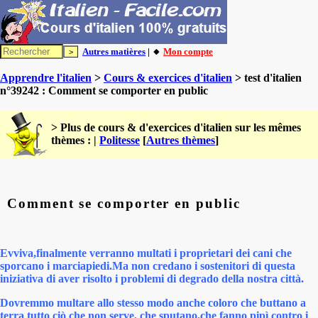
Autres matières
| 🔸
Mon compte
Apprendre l'italien
>
Cours & exercices d'italien
> test d'italien
n°39242 : Comment se comporter en public
> Plus de cours & d'exercices d'italien sur les mêmes
thèmes : |
Politesse
[
Autres thèmes
]
Comment se comporter en public
Evviva,finalmente verranno multati i proprietari dei cani che
sporcano i marciapiedi.Ma non credano i sostenitori di questa
iniziativa di aver risolto i problemi di degrado della nostra città.
Dovremmo multare allo stesso modo anche coloro che buttano a
terra tutto ciò che non serve, che sputano,che fanno pipì contro i