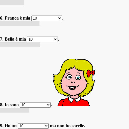
Je suis Italo.
6. Franca è mia
.
Franca est ma sœur.
7. Bella è mia
.
Bella est ma cousine.
8. Io sono
.
Je suis Franca.
9. Ho un
ma non ho sorelle.