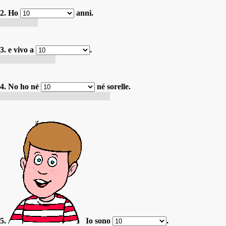
2. Ho
anni.
J'ai 10 ans.
3. e vivo a
.
J'habite à Milan
4. No ho né
né sorelle.
Je n'ai pas de frères et de sœurs.
5.
Io sono
.