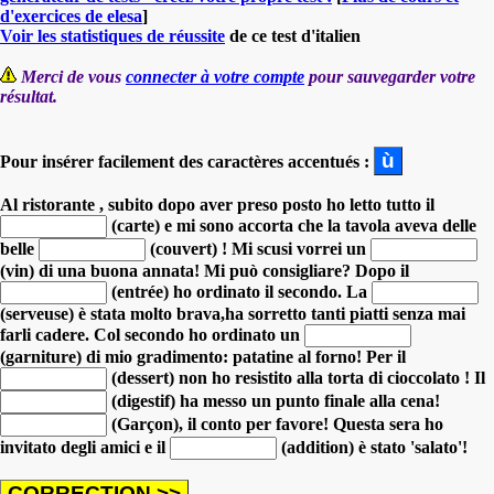
d'exercices de elesa
]
Voir les statistiques de réussite
de ce test d'italien
Merci de vous
connecter à votre compte
pour sauvegarder votre
résultat.
Pour insérer facilement des caractères accentués :
Al ristorante , subito dopo aver preso posto ho letto tutto il
(carte)
e mi sono accorta che la tavola aveva delle
belle
(couvert) !
Mi scusi vorrei un
(vin) di una buona annata! Mi può consigliare?
Dopo il
(entrée) ho ordinato il secondo.
La
(serveuse) è stata molto brava,ha sorretto tanti piatti senza mai
farli cadere.
Col secondo ho ordinato un
(garniture) di mio gradimento: patatine al forno!
Per il
(dessert) non ho resistito alla torta di cioccolato !
Il
(digestif) ha messo un punto finale alla cena!
(Garçon), il conto per favore!
Questa sera ho
invitato degli amici e il
(addition) è stato 'salato'!