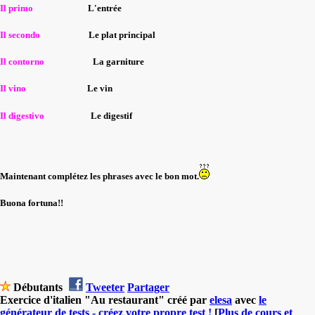
Il primo
L'entrée
Il secondo
Le plat principal
Il contorno
La garniture
Il vino
Le vin
Il digestivo
Le digestif
Maintenant complétez les phrases avec le bon mot.
Buona fortuna!!
Débutants
Tweeter
Partager
Exercice d'italien "Au restaurant" créé par
elesa
avec
le
générateur de tests - créez votre propre test !
[
Plus de cours et