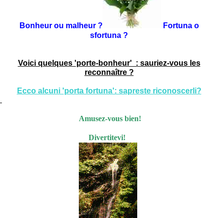
Bonheur ou malheur ?
Fortuna o
sfortuna ?
Voici quelques 'porte-bonheur' : sauriez-vous les
reconnaître ?
Ecco alcuni 'porta fortuna': sapreste riconoscerli?
Amusez-vous bien!
Divertitevi!