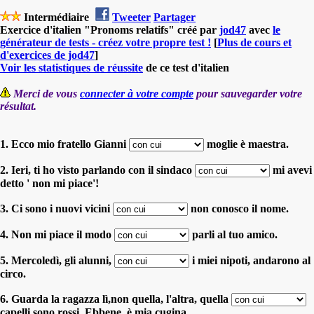
Intermédiaire
Tweeter
Partager
Exercice d'italien "Pronoms relatifs" créé par
jod47
avec
le
générateur de tests - créez votre propre test !
[
Plus de cours et
d'exercices de jod47
]
Voir les statistiques de réussite
de ce test d'italien
Merci de vous
connecter à votre compte
pour sauvegarder votre
résultat.
1. Ecco mio fratello Gianni
moglie è maestra.
2. Ieri, ti ho visto parlando con il sindaco
mi avevi
detto ' non mi piace'!
3. Ci sono i nuovi vicini
non conosco il nome.
4. Non mi piace il modo
parli al tuo amico.
5. Mercoledì, gli alunni,
i miei nipoti, andarono al
circo.
6. Guarda la ragazza lì,non quella, l'altra, quella
capelli sono rossi. Ebbene, è mia cugina.