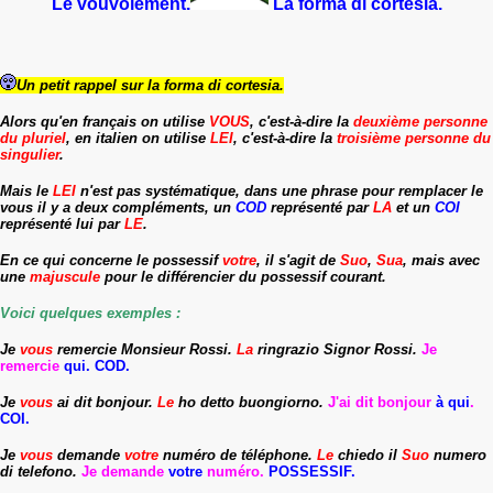
Le vouvoiement.
La forma di cortesia.
Un petit rappel sur la forma di cortesia.
Alors qu'en français on utilise
VOUS
, c'est-à-dire la
deuxième personne
du pluriel
, en italien on utilise
LEI
, c'est-à-dire la
troisième personne du
singulier
.
Mais le
LEI
n'est pas systématique, dans une phrase pour remplacer le
vous il y a deux compléments, un
COD
représenté par
LA
et un
COI
représenté lui par
LE
.
En ce qui concerne le possessif
votre
, il s'agit de
Suo
,
Sua
, mais avec
une
majuscule
pour le différencier du possessif courant.
Voici quelques exemples :
Je
vous
remercie Monsieur Rossi.
La
ringrazio Signor Rossi.
Je
remercie
qui. COD.
Je
vous
ai dit bonjour.
Le
ho detto buongiorno.
J'ai dit bonjour
à qui
.
COI.
Je
vous
demande
votre
numéro de téléphone.
Le
chiedo il
Suo
numero
di telefono.
Je demande
votre
numéro.
POSSESSIF.