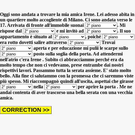
Oggi sono andata a trovare la mia amica Irene. Lei adesso abita in
un quartiere molto accogliente di Milano. Ci sono andata verso le
17. Arrivata di fronte all'immobile suonai
.
Mi
rispose dal
e mi invitò ad
.
Il suo
appartamento è situato al
,
poiché
era rotto
dovetti salire attraverso
Trovai
aperta
e per educazione mi pulii le scarpe sullo
posto sulla soglia della porta.
Ad attendermi
nell'atrio c'era Irene . Subito ci abbracciammo perché era da
molto tempo che non ci vedevamo, prese entrambe dai nostri
rispettivi lavori. Passammo tutta la serata assieme. E' stato molto
bello. Alla fine ci salutammo con la promessa che ci saremmo viste
più spesso. Mi riaccompagnò quindi all'uscita, aspettai che girasse
nella
per aprire la porta . Me ne
andai contenta di aver trascorso una bella serata con una vecchia
amica.