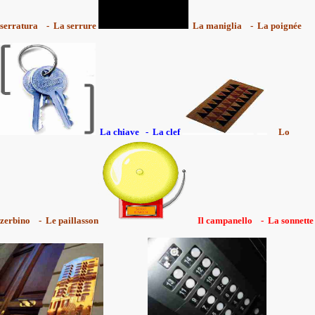
serratura - La serrure
La maniglia - La poignée
La chiave - La clef
Lo
zerbino - Le paillasson
Il campanello - La sonnette