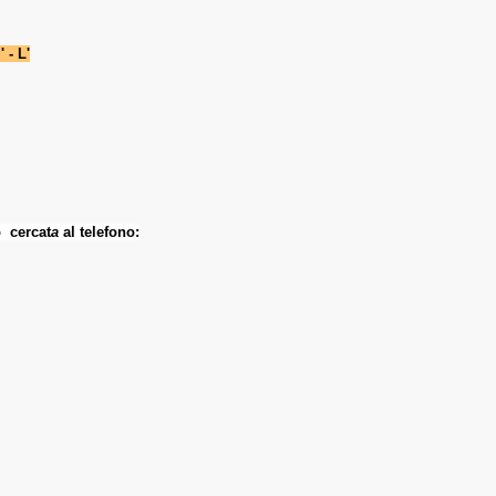
 - L'
 cercat
a
al telefono: