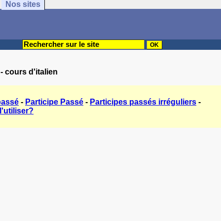
Nos sites
- cours d'italien
passé
-
Participe Passé
-
Participes passés irréguliers
-
'utiliser?