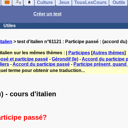
Culture
Jeux
TousLesCours
Outils
Créer un test
Utiles
talien
> test d'italien n°61121 : Participe passé : (accord du) 
italien sur les mêmes thèmes : |
Participes
[
Autres thèmes
]
sé et participe passé
-
Gérondif (le)
-
Accord du participe 
liers
-
Accord du participe passé
-
Participe présent, quand l
uel terme pour obtenir une traduction...
) - cours d'italien
articipe passé?