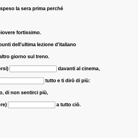
speso la sera prima perché
iovere fortissimo.
punti dell'ultima lezione d'italiano
altro giorno sul treno.
ersi)
davanti al cinema,
tutto e ti dirò di più:
tro, di non sentirci più,
ere)
a tutto ciò.