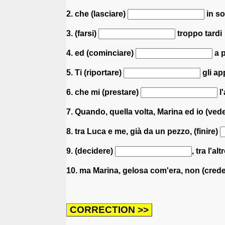
2. che (lasciare)
in so
3. (farsi)
troppo tardi
4. ed (cominciare)
a p
5. Ti (riportare)
gli ap
6. che mi (prestare)
l'
7. Quando, quella volta, Marina ed io (ved
8. tra Luca e me, già da un pezzo, (finire)
9. (decidere)
, tra l'al
10. ma Marina, gelosa com'era, non (cred