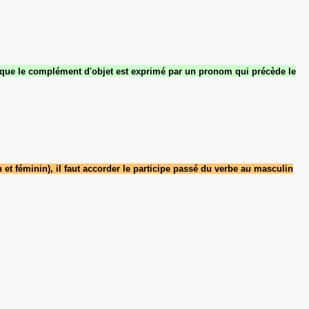
 que le
complément d'objet
est exprimé par
un
pronom
qui précède le
n
et féminin
), il faut
accorder le participe passé
du verbe
au masculin