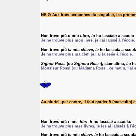
NB 2:
Aux trois personnes du
singulier
, les pron
Non trovo più
il
mio
libro
,
lo
ho lasciat
o
a scuola 
Je ne trouve plus mon livre, je l'ai laissé à l'école.
Non trovo più
la
mia
chiave
,
la
ho lasciat
a
a scuol
J
e ne trouve plus ma clef, je l'ai laissée à l'école.
Signor Rossi
(ou
Signora Rossi
), stamattina,
La
ho
Monsieur Rossi (ou Madama Rossi, ce matin, j'ai 
Au
pluriel
, par contre, il faut garder
li
(masculin) e
Non trovo più
i
miei
libri
,
li
ho lasciat
i
a scuola:
Je ne trouve plus mes livres, je les ai laissés à l'é
Non trovo più
le
mie
chiavi
,
le
ho lasciat
e
a scuola