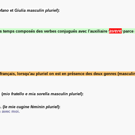
efano
et
Giulia
masculin pluriel
):
avere
es
temps composés
des verbes conjugués avec l'auxiliaire
parce
'
'
français
, lorsqu'au pluriel on est en présence des deux genres (
masculi
 (
mio fratello e mia sorella
masculin pluriel
):
. (
le mie cugine
féminin pluriel
):
n avec moi.