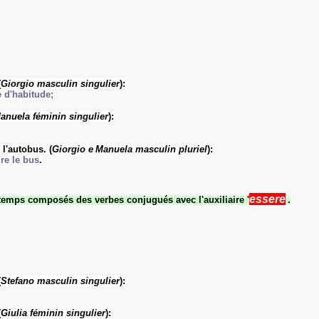
(
Giorgio
masculin singulier
):
e d'habitude;
anuela
féminin singulier
):
l'autobus. (
Giorgio e
Manuela
masculin pluriel
):
re le bus
.
essere
temps composés
des verbes
conjugués
avec l'auxiliaire '
'
.
(
Stefano
masculin singulier
):
(
Giulia
féminin singulier
):