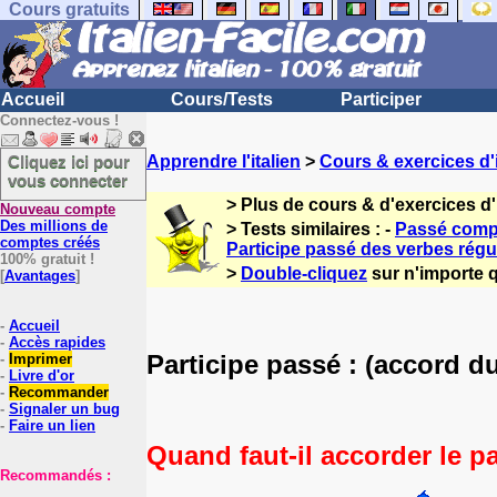
Cours gratuits
Accueil
Cours/Tests
Participer
Connectez-vous !
Cliquez ici pour
Apprendre l'italien
>
Cours & exercices d'i
vous connecter
> Plus de cours & d'exercices d'
Nouveau compte
Des millions de
> Tests similaires : -
Passé compo
comptes créés
Participe passé des verbes régu
100% gratuit !
>
Double-cliquez
sur n'importe q
[
Avantages
]
-
Accueil
-
Accès rapides
Participe passé : (accord du
-
Imprimer
-
Livre d'or
-
Recommander
-
Signaler un bug
-
Faire un lien
Quand faut-il accorder le p
Recommandés :