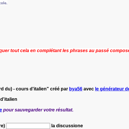
cole.
iquer tout cela en complétant les phrases au passé composé
rd du) - cours d'italien" créé par
bya56
avec
le générateur de
d'italien
e
pour sauvegarder votre résultat.
re)
la discussione