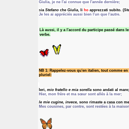
Giulia, je ne l'ai connue que l'année dernière;
ia
Stefano
che
Giulia
,
li
ho
apprezzat
i
subito. (
St
S
Je les ai appréciés aussi bien l'un que l'autre.
Là aussi,
il y a l'accord
du participe passé dans l
verbe
.
NB 1:
Rappelez-vous qu'
en italien,
tout comme
en 
pluriel
:
Ieri,
mio fratello
e
mia sorella
sono
andat
i
al mare;
Hier, mon frère et ma sœur sont allés à la mer;
le mie cugine
, invece,
sono
rimast
e
a casa con me
Mes cousines, par contre, sont restées à la maiso