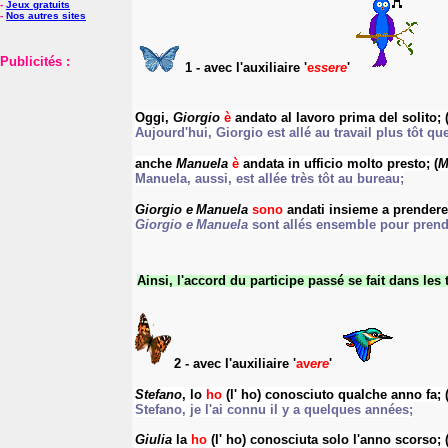
-
Jeux gratuits
-
Nos autres sites
Publicités :
1
- avec l'auxiliaire '
e
ssere
'
Oggi,
Giorgio
è
andat
o
al lavoro prima del solito; 
Aujourd'hui, Giorgio est allé au travail plus tôt qu
anche
Manuela
è
andat
a
in ufficio molto presto; (
M
Manuela, aussi, est allée très tôt au bureau;
Giorgio e
Manuela
sono
andat
i
insieme a prendere 
Giorgio e
Manuela
sont allés ensemble pour prend
Ainsi,
l'accord
du participe passé
se fait
dans les
2
- avec l'auxiliaire '
av
ere
'
Stefano
,
l
o
ho
(
l'
ho) conosciut
o
qualche anno fa; 
Stefano, je l'ai connu il y a quelques années;
Giulia
la
ho
(
l'
ho) conosciut
a
solo l'anno scorso;