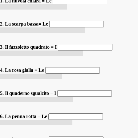
1. La nuvola chiara = Le
Le nuage clair / les nuages clairs
2. La scarpa bassa= Le
la chaussure basse / les chaussures basses
3. Il fazzoletto quadrato = I
le mouchoir carré / les mouchoirs carrés
4. La rosa gialla = Le
la rose jaune / les roses jaunes
5. Il quaderno sgualcito = I
le cahier froissé / les cahiers froissés
6. La penna rotta = Le
la plume cassée / les plumes cassées