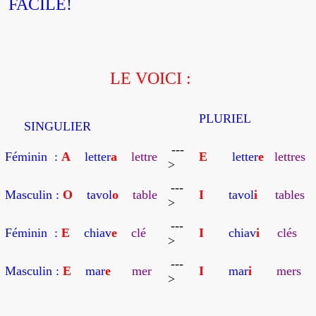
FACILE!
LE VOICI :
P
LURIEL
SINGULIER
---
Féminin :
A
letter
a
lettre
E
letter
e
lettres
>
---
Masculin :
O
tavol
o
table
I
tavol
i
tables
>
---
Féminin :
E
chiav
e
clé
I
chiav
i
clés
>
---
Masculin :
E
mar
e
mer
I
mar
i
mers
>