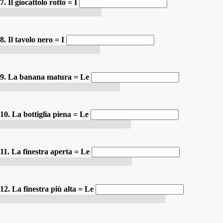
7. Il giocattolo rotto = I
le jouet cassé / les jouets cassés
8. Il tavolo nero = I
la table noire/ les tables noires
9. La banana matura = Le
la banane mûre / les bananes mûres
10. La bottiglia piena = Le
la bouteille pleine / les bouteilles pleines
11. La finestra aperta = Le
la fenêtre ouverte / les fenêtres ouvertes
12. La finestra più alta = Le
la fenêtre la plus haute/les fenêtres les plus hautes