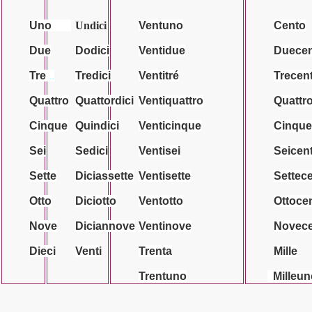
Uno
Undici
Ventuno
Cent
o
Due
Dodici
Ventidue
Duece
Tre
..
Tredici
Ventitré
Trecen
Quattro
Quattordici
Ventiquattro
Quattr
Cinque
Quindici
Venticinque
Cinque
Sei
Sedici
Ventisei
Seicen
Sette
Diciassette
Ventisette
Settec
Otto
Diciotto
Ventotto
Ottoce
Nove
Diciannove
Ventinove
Novec
Di
eci
Ven
ti
Trenta
Mille
Tren
tuno
Mille
un