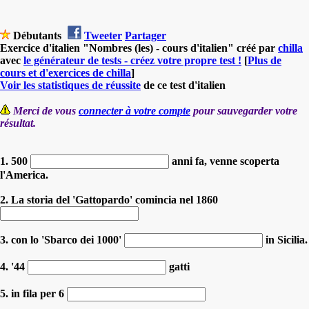
Débutants
Tweeter
Partager
Exercice d'italien "Nombres (les) - cours d'italien" créé par
chilla
avec
le générateur de tests - créez votre propre test !
[
Plus de
cours et d'exercices de chilla
]
Voir les statistiques de réussite
de ce test d'italien
Merci de vous
connecter à votre compte
pour sauvegarder votre
résultat.
1. 500
anni fa, venne scoperta
l'America.
2. La storia del 'Gattopardo' comincia nel 1860
3. con lo 'Sbarco dei 1000'
in Sicilia.
4. '44
gatti
5. in fila per 6