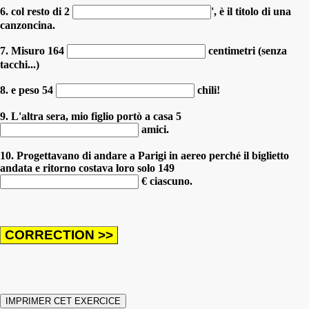
6. col resto di 2
', è il titolo di una
canzoncina.
7. Misuro 164
centimetri (senza
tacchi...)
8. e peso 54
chili!
9. L'altra sera, mio figlio portò a casa 5
amici.
10. Progettavano di andare a Parigi in aereo perché il biglietto
andata e ritorno costava loro solo 149
€ ciascuno.