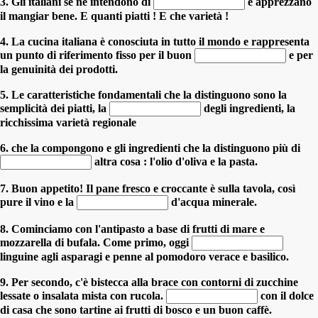
3. Gli italiani se ne intendono di
e apprezzano
il mangiar bene. E quanti piatti ! E che varietà !
4. La cucina italiana è conosciuta in tutto il mondo e rappresenta
un punto di riferimento fisso per il buon
e per
la genuinità dei prodotti.
5. Le caratteristiche fondamentali che la distinguono sono la
semplicità dei piatti, la
degli ingredienti, la
ricchissima varietà regionale
6. che la compongono e gli ingredienti che la distinguono più di
altra cosa : l'olio d'oliva e la pasta.
7. Buon appetito! Il pane fresco e croccante è sulla tavola, così
pure il vino e la
d'acqua minerale.
8. Cominciamo con l'antipasto a base di frutti di mare e
mozzarella di bufala. Come primo, oggi
linguine agli asparagi e penne al pomodoro verace e basilico.
9. Per secondo, c'è bistecca alla brace con contorni di zucchine
lessate o insalata mista con rucola.
con il dolce
di casa che sono tartine ai frutti di bosco e un buon caffè.