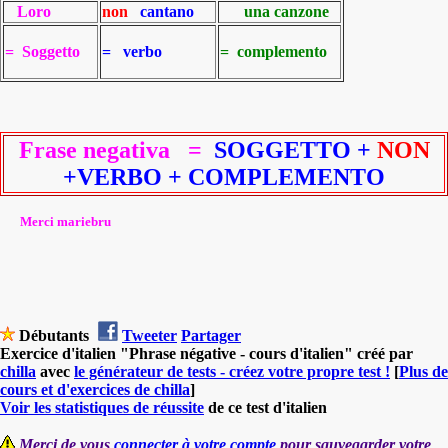
Loro
non
cantano
una canzone
= Soggetto
= verbo
= complemento
Frase negativa =
SOGGETTO +
NON
+VERBO + COMPLEMENTO
Merci mariebru
Débutants
Tweeter
Partager
Exercice d'italien "Phrase négative - cours d'italien" créé par
chilla
avec
le générateur de tests - créez votre propre test !
[
Plus de
cours et d'exercices de chilla
]
Voir les statistiques de réussite
de ce test d'italien
Merci de vous
connecter à votre compte
pour sauvegarder votre