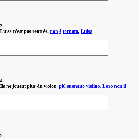
3.
Luisa n'est pas rentrée.
non
è
tornata.
Luisa
4.
Ils ne jouent plus du violon.
più
suonano
violino.
Loro
non
il
5.