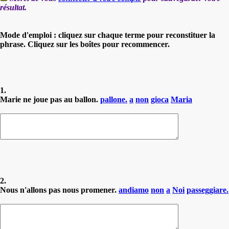
résultat.
Mode d'emploi : cliquez sur chaque terme pour reconstituer la
phrase. Cliquez sur les boîtes pour recommencer.
1.
Marie ne joue pas au ballon.
pallone.
a
non
gioca
Maria
2.
Nous n'allons pas nous promener.
andiamo
non
a
Noi
passeggiare.