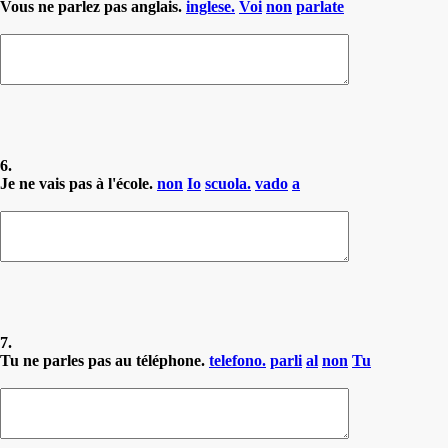
Vous ne parlez pas anglais.
inglese.
Voi
non
parlate
6.
Je ne vais pas à l'école.
non
Io
scuola.
vado
a
7.
Tu ne parles pas au téléphone.
telefono.
parli
al
non
Tu