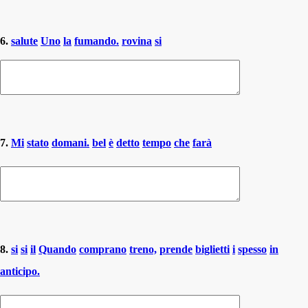
6.
salute
Uno
la
fumando.
rovina
si
7.
Mi
stato
domani.
bel
è
detto
tempo
che
farà
8.
si
si
il
Quando
comprano
treno,
prende
biglietti
i
spesso
in
anticipo.