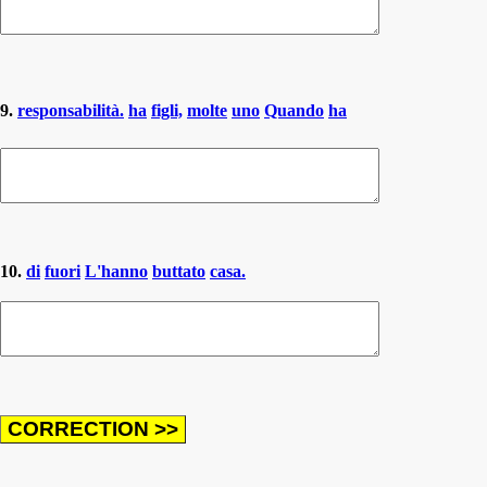
9.
responsabilità.
ha
figli,
molte
uno
Quando
ha
10.
di
fuori
L'hanno
buttato
casa.