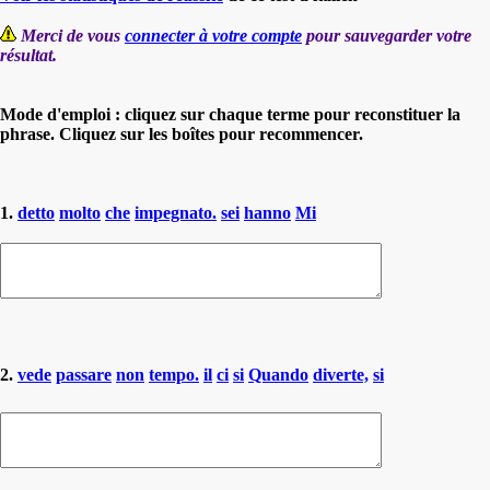
Merci de vous
connecter à votre compte
pour sauvegarder votre
résultat.
Mode d'emploi : cliquez sur chaque terme pour reconstituer la
phrase. Cliquez sur les boîtes pour recommencer.
1.
detto
molto
che
impegnato.
sei
hanno
Mi
2.
vede
passare
non
tempo.
il
ci
si
Quando
diverte,
si