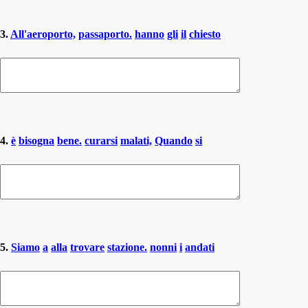
3.
All'aeroporto,
passaporto.
hanno
gli
il
chiesto
4.
è
bisogna
bene.
curarsi
malati,
Quando
si
5.
Siamo
a
alla
trovare
stazione.
nonni
i
andati