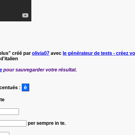
plus" créé par
olivia07
avec
le générateur de tests - créez vo
d'italien
e
pour sauvegarder votre résultat.
ccentués :
 te
per sempre in te.