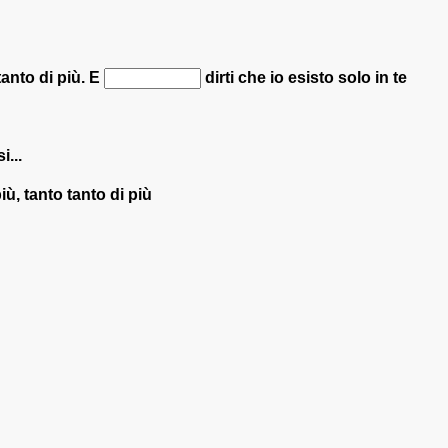
tanto di più. E
dirti che io esisto solo in te
i...
iù, tanto tanto di più