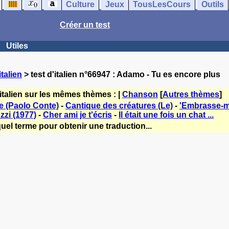
Culture
Jeux
TousLesCours
Outils
Créer un test
Utiles
talien
> test d'italien n°66947 : Adamo - Tu es encore plus
italien sur les mêmes thèmes : |
Chanson
[
Autres thèmes
]
e (Paolo Conte)
-
Cantique des créatures (Le)
-
'Embrasse-m
zzi (1977)
-
Cher ami je t'écris
-
Il était une fois un chat ...
uel terme pour obtenir une traduction...