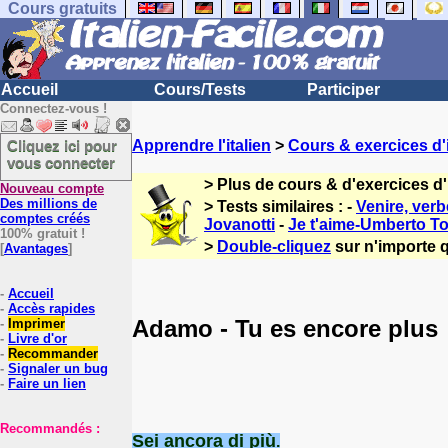
Cours gratuits
Accueil
Cours/Tests
Participer
Connectez-vous !
Cliquez ici pour
Apprendre l'italien
>
Cours & exercices d'i
vous connecter
> Plus de cours & d'exercices d'
Nouveau compte
Des millions de
> Tests similaires : -
Venire, verb
comptes créés
Jovanotti
-
Je t'aime-Umberto To
100% gratuit !
>
Double-cliquez
sur n'importe q
[
Avantages
]
-
Accueil
-
Accès rapides
Adamo - Tu es encore plus
-
Imprimer
-
Livre d'or
-
Recommander
-
Signaler un bug
-
Faire un lien
Recommandés :
Sei ancora di più
.