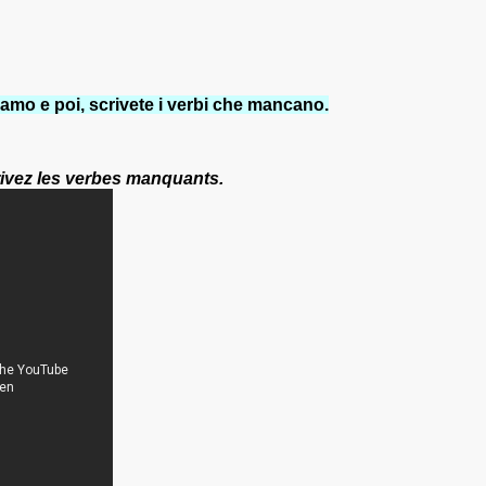
amo e poi, scrivete i verbi che mancano.
ivez les verbes manquants.