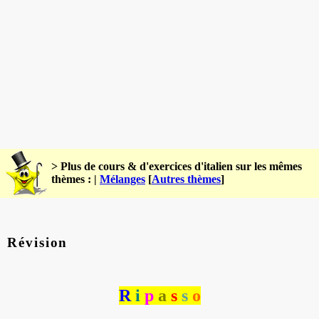
> Plus de cours & d'exercices d'italien sur les mêmes
thèmes : |
Mélanges
[
Autres thèmes
]
Révision
R
i
p
a
s
s
o