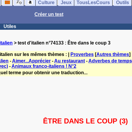
Culture
Jeux
TousLesCours
Outils
Créer un test
Utiles
talien
> test d'italien n°74133 : Être dans le coup 3
italien sur les mêmes thèmes : |
Proverbes
[
Autres thèmes
]
alien
-
Aimer...Apprécier
-
Au restaurant
-
Adverbes de temps
vec)
-
Animaux franco-italiens ! N°2
uel terme pour obtenir une traduction...
ÊTRE DANS LE COUP (3)