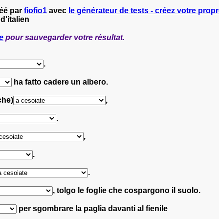
réé par
fiofio1
avec
le générateur de tests - créez votre propre
d'italien
e
pour sauvegarder votre résultat.
.
ha fatto cadere un albero.
che)
,
.
,
.
.
, tolgo le foglie che cospargono il suolo.
per sgombrare la paglia davanti al fienile