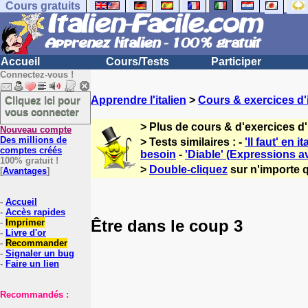
Cours gratuits
Accueil
Cours/Tests
Participer
Connectez-vous !
Cliquez ici pour
Apprendre l'italien
>
Cours & exercices d'i
vous connecter
> Plus de cours & d'exercices d'
Nouveau compte
Des millions de
> Tests similaires : -
'Il faut' en it
comptes créés
besoin
-
'Diable' (Expressions a
100% gratuit !
>
Double-cliquez
sur n'importe q
[
Avantages
]
-
Accueil
-
Accès rapides
Être dans le coup 3
-
Imprimer
-
Livre d'or
-
Recommander
-
Signaler un bug
-
Faire un lien
Recommandés :