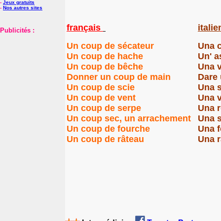
-
Jeux gratuits
-
Nos autres sites
français
italie
Publicités :
Un coup de sécateur
Una c
Un coup de h
a
che
Un' a
Un coup de bêche
Una 
Donner un coup de main
Dare
Un coup de scie
Una 
Un coup de vent
Una v
Un coup de serpe
Una r
Un coup sec, un arrachement
Una s
Un coup de fourche
Una f
Un coup de râteau
Una r