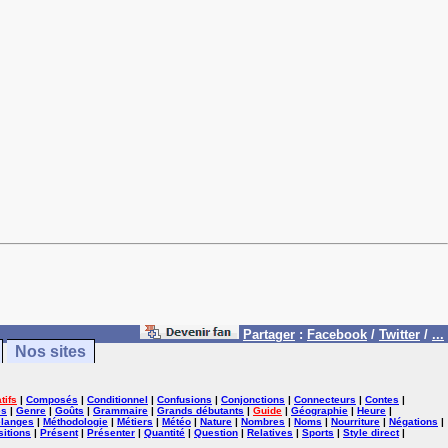
Partager
:
Facebook
/
Twitter
/
...
Nos sites
tifs
|
Composés
|
Conditionnel
|
Confusions
|
Conjonctions
|
Connecteurs
|
Contes
|
es
|
Genre
|
Goûts
|
Grammaire
|
Grands débutants
|
Guide
|
Géographie
|
Heure
|
langes
|
Méthodologie
|
Métiers
|
Météo
|
Nature
|
Nombres
|
Noms
|
Nourriture
|
Négations
|
itions
|
Présent
|
Présenter
|
Quantité
|
Question
|
Relatives
|
Sports
|
Style direct
|