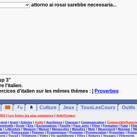
attorno ai rosai sarebbe necessaria...
oup 3"
 l'italien.
ercices d'italien sur les mêmes thèmes : |
Proverbes
Culture
Jeux
TousLesCours
Outils
HES
|
Les fiches les plus populaires
|
Aide/Contact
rgent
|
Argot
|
Articles
|
Audio
|
Auxiliaires
|
Chanson
|
Communication
|
Comparatifs/Superla
nstratifs
|
Ecole
|
Etre
|
Exclamations
|
Famille
|
Faux amis
|
Films
|
Formation
|
Futur
|
Fêt
te
|
Littérature
|
Magasin
|
Maison
|
Majuscules
|
Maladies
|
Mots
|
Mouvement
|
Musique
|
Mé
uation
|
Possession
|
Poèmes
|
Pronominaux
|
Pronoms
|
Prononciation
|
Proverbes
|
Prépos
ions
|
Travail
|
Téléphone
|
Vidéo
|
Vie quotidienne
|
Villes
|
Voitures
|
Voyages
|
Vêtements