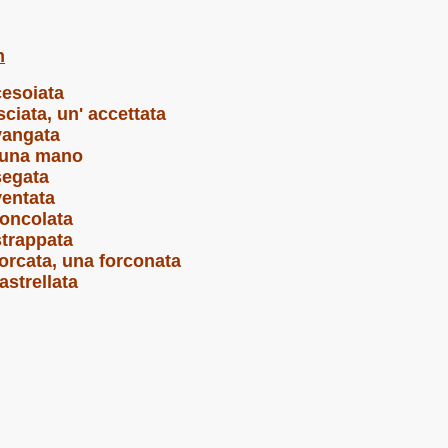
n
esoiata
sciata, un' accettata
vangata
 una mano
segata
entata
oncolata
trappata
orcata, una forconata
astrellata