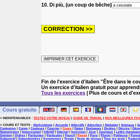
10. Di più, (un coup de bêche)
Fin de l'exercice d'italien "Être dans le c
Un exercice d'italien gratuit pour apprendre
Tous les exercices
| Plus de cours et d'ex
Cours gratuits
> INDISPENSABLES :
TESTEZ VOTRE NIVEAU
|
GUIDE DE TRAVAIL
|
NOS MEILLEURES FIC
> COURS ET TESTS :
Abréviations
|
Accords
|
Adjectifs
|
Adverbes
|
Alphabet
|
Animaux
|
A
Contraires
|
Corps
|
Couleurs
|
Courrier
|
Cours
|
Dates
|
Dialogues
|
Dictées
|
Décrire
|
Démo
Homonymes
|
Impersonnel
|
Infinitif
|
Internet
|
Inversion
|
Jeux
|
Journaux
|
Lettre manquan
Opinion
|
Ordres
|
Participes
|
Particules
|
Passif
|
Passé
|
Pays
|
Pluriel
|
Politesse
|
Ponct
Subjonctif
|
Subordonnées
|
Synonymes
|
Temps
|
Tests de niveau
|
Tous les tests
|
Traduct