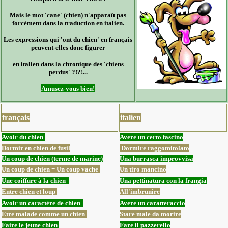
Mais le mot 'cane' (chien) n'apparaît pas
forcément dans la traduction en italien.
Les expressions qui 'ont du chien' en français
peuvent-elles donc figurer
en italien dans la chronique des 'chiens
perdus' ?!?!...
Amusez-vous bien!
français
italien
Avoir du chien
Avere un certo fascino
Dormir en chien de fusil
Dormire raggomitolato
Un coup de chien (terme de marine)
Una burrasca improvvisa
Un coup de chien = Un coup vache
Un tiro mancino
Une coiffure à la chien
Una pettinatura con la frangia
Entre chien et loup
All'imbrunire
Avoir un caractère de chien
Avere un caratteraccio
Etre malade comme un chien
Stare male da morire
Faire le jeune chien
Fare il pazzerello