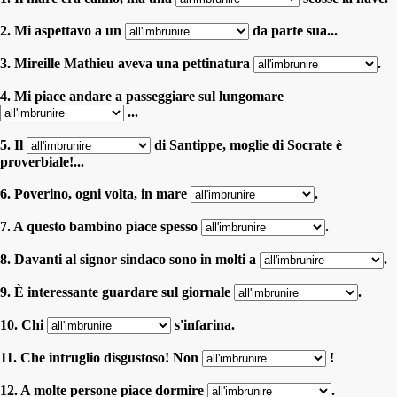
2. Mi aspettavo a un
da parte sua...
3. Mireille Mathieu aveva una pettinatura
.
4. Mi piace andare a passeggiare sul lungomare
...
5. Il
di Santippe, moglie di Socrate è
proverbiale!...
6. Poverino, ogni volta, in mare
.
7. A questo bambino piace spesso
.
8. Davanti al signor sindaco sono in molti a
.
9. È interessante guardare sul giornale
.
10. Chi
s'infarina.
11. Che intruglio disgustoso! Non
!
12. A molte persone piace dormire
.