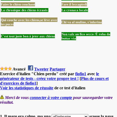
Faire le chien couchant
Fare il leccapiedi
La chronique des chiens écrasés
La cronaca locale
Qui couche avec les chiens,
se lève avec
Chi va al mulino,
s'infarina
les puces
Non vale un fico secco /È roba da
C'est tout juste bon à jeter aux chiens
buttar via
Avancé
Tweeter
Partager
Exercice d'italien "Chien perdu" créé par
fiofio1
avec
le
générateur de tests - créez votre propre test !
[
Plus de cours et
d'exercices de fiofio1
]
Voir les statistiques de réussite
de ce test d'italien
Merci de vous
connecter à votre compte
pour sauvegarder votre
résultat.
1. Il mare era calmo, ma una
scosse la nave.