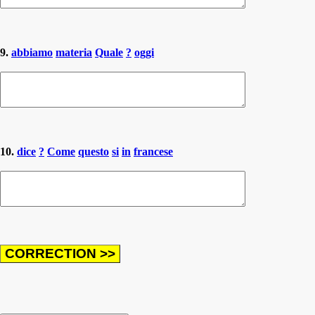
9.
abbiamo
materia
Quale
?
oggi
10.
dice
?
Come
questo
si
in
francese