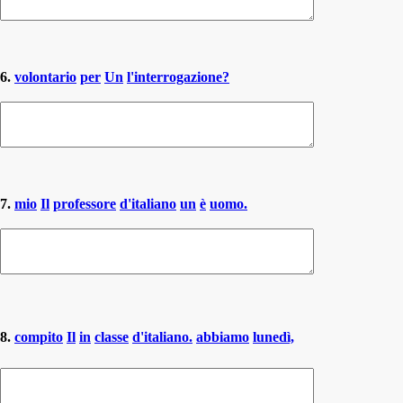
6.
volontario
per
Un
l'interrogazione?
7.
mio
Il
professore
d'italiano
un
è
uomo.
8.
compito
Il
in
classe
d'italiano.
abbiamo
lunedì,