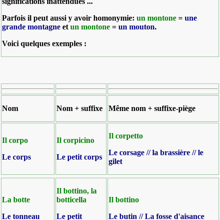
significations inattendues ...
Parfois il peut aussi y avoir homonymie:
un montone
=
une
grande montagne
et
un montone
=
un mouton
.
Voici quelques exemples :
Nom
Nom + suffixe
Même nom + suffixe-piège
Il corpetto
Il corpo
Il corpicino
Le corsage // la brassière // le
Le corps
Le petit corps
gilet
Il bottino, la
La botte
botticella
Il bottino
Le tonneau
Le petit
Le butin // La fosse d'aisance