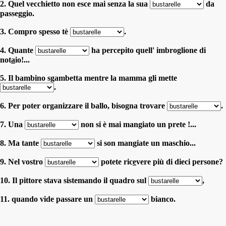
2. Quel vecchietto non esce mai senza la sua
da
passeggio.
3. Compro spesso tè
.
4. Quante
ha percepito quell' imbroglione di
not
a
io!...
5. Il bambino sgambetta mentre la mamma gli mette
.
6. Per poter organizzare il ballo, bisogna trovare
.
7. Una
non si è mai mangiato un prete !...
8. Ma tante
si son mangiate un maschio...
9. Nel vostro
potete ric
e
vere più di dieci persone?
10. Il pittore stava sistemando il quadro sul
,
11. quando vide passare un
bianco.