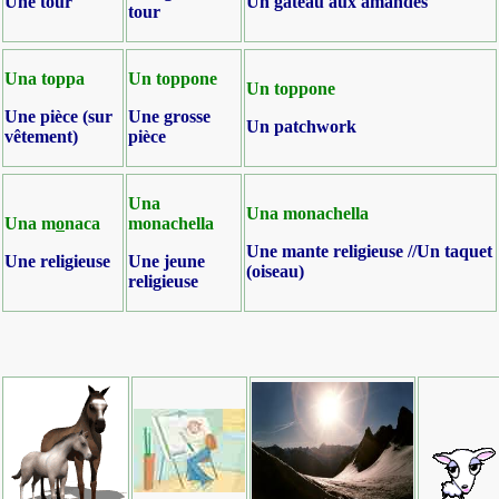
Une tour
Un gâteau aux amandes
tour
Una toppa
Un toppone
Un toppone
Une pièce (sur
Une grosse
Un patchwork
vêtement)
pièce
Una
Una monachella
Una m
o
naca
monachella
Une mante
religieuse //Un taquet
Une religieuse
Une jeune
(oiseau)
religieuse