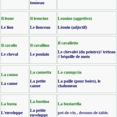
tonneau
Il leone
Il leoncino
Leonino (aggettivo)
Le lion
Le lionceau
Léonin (adjectif)
Il cavalletto
Il cavallo
Il cavallino
Le chevalet (du peintre)// tréteau
Le cheval
Le
poulain
// béquille de moto
La cannetta
La cann
u
ccia
La canna
La petite
La paille (pour boire), le
La canne
canne
chalumeau
La bustina
La busta
La bustarella
La petite
L'enveloppe
pot-de-vin , dessous-de-table.
enveloppe