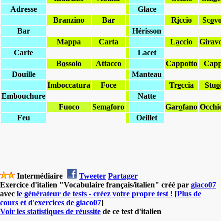
Adresse
Glace
Branzino
Bar
R
i
ccio
Sc
o
vo
Bar
Hérisson
Mappa
Carta
L
a
ccio
Giravo
Carte
Lacet
B
o
ssolo
Attacco
Cappotto
Cap
Douille
Manteau
Imboccatura
Foce
Tr
e
ccia
Stu
o
Embouchure
Natte
Fuoco
Sem
a
foro
Gar
o
fano
Occhie
Feu
Oeillet
Intermédiaire
Tweeter
Partager
Exercice d'italien "Vocabulaire français/italien" créé par
giaco07
avec
le générateur de tests - créez votre propre test !
[
Plus de
cours et d'exercices de giaco07
]
Voir les statistiques de réussite
de ce test d'italien