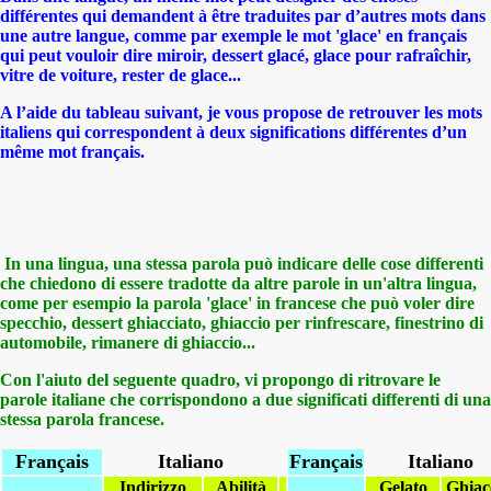
différentes qui demandent à être traduites par d’autres mots dans
une autre langue, comme par exemple le mot 'glace' en français
qui peut vouloir dire miroir, dessert glacé, glace pour rafraîchir,
vitre de voiture, rester de glace...
A l’aide du tableau suivant, je vous propose de retrouver les mots
italiens qui correspondent à deux significations différentes d’un
même mot français.
In una lingua, una stessa parola può indicare delle cose differenti
che chiedono di essere tradotte da altre parole in un'altra lingua,
come per esempio la parola '
glace'
in francese che può voler dire
specchio, dessert ghiacciato, ghiaccio per rinfrescare, finestrino di
automobile, rimanere di ghiaccio...
Con l'aiuto del seguente quadro, vi propongo di ritrovare le
parole italiane che corrispondono a due significati differenti di una
stessa parola francese.
Français
Italiano
Français
Italiano
Indirizzo
Abilità
Gelato
Ghi
a
c