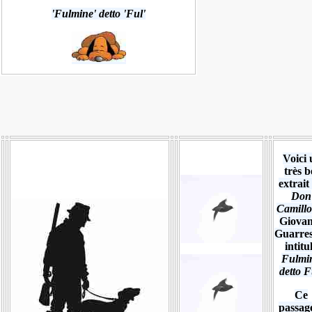
'Fulmine' detto 'Ful'
Voici 
très b
extrait
Don
Camillo
Giovan
Guarres
intitu
Fulmi
detto F
Ce
passag