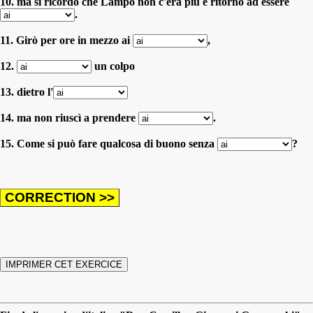
10. ma si ricordò che Lampo non c'era più e ritornò ad essere
.
11. Girò per ore in mezzo ai
,
12.
un colpo
13. dietro l'
14. ma non riuscì a prendere
.
15. Come si può fare qualcosa di buono senza
?