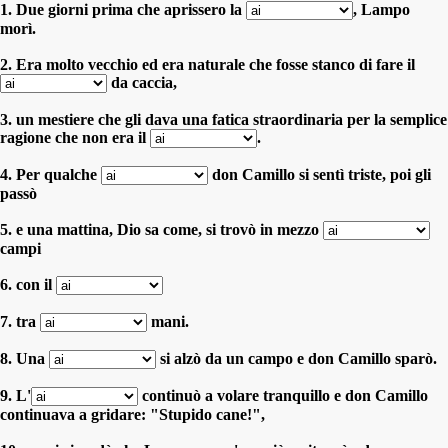
1. Due giorni prima che aprissero la
, Lampo
morì.
2. Era molto vecchio ed era naturale che fosse stanco di fare il
da caccia,
3. un mestiere che gli dava una fatica straordinaria per la semplice
ragione che non era il
.
4. Per qualche
don Camillo si sentì triste, poi gli
passò
5. e una mattina, Dio sa come, si trovò in mezzo
campi
6. con il
7. tra
mani.
8. Una
si alzò da un campo e don Camillo sparò.
9. L'
continuò a volare tranquillo e don Camillo
continuava a gridare: "Stupido cane!",