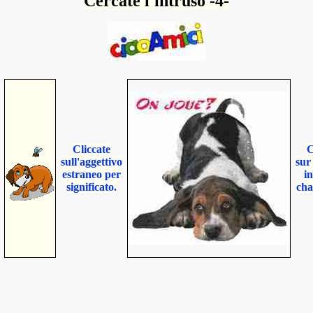
Cercate l'intruso -4-
Cliccate
C
sull'aggettivo
sur 
estraneo per
i
significato.
cha