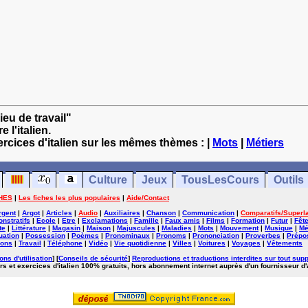
ieu de travail"
 l'italien.
ercices d'italien sur les mêmes thèmes : |
Mots
|
Métiers
Culture
Jeux
TousLesCours
Outils
HES
|
Les fiches les plus populaires
|
Aide/Contact
rgent
|
Argot
|
Articles
|
Audio
|
Auxiliaires
|
Chanson
|
Communication
|
Comparatifs/Superla
nstratifs
|
Ecole
|
Etre
|
Exclamations
|
Famille
|
Faux amis
|
Films
|
Formation
|
Futur
|
Fêt
te
|
Littérature
|
Magasin
|
Maison
|
Majuscules
|
Maladies
|
Mots
|
Mouvement
|
Musique
|
Mé
uation
|
Possession
|
Poèmes
|
Pronominaux
|
Pronoms
|
Prononciation
|
Proverbes
|
Prépos
ions
|
Travail
|
Téléphone
|
Vidéo
|
Vie quotidienne
|
Villes
|
Voitures
|
Voyages
|
Vêtements
ons d'utilisation
] [
Conseils de sécurité
]
Reproductions et traductions interdites sur tout supp
rs et exercices d'italien 100% gratuits, hors abonnement internet auprès d'un fournisseur d