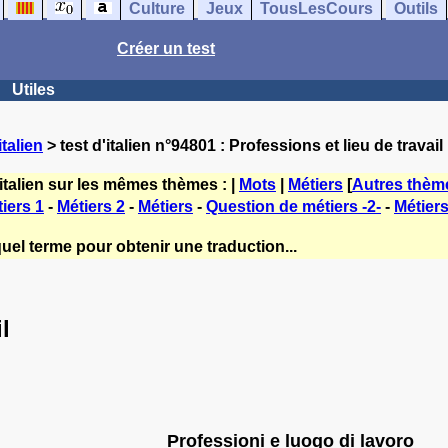
Culture
Jeux
TousLesCours
Outils
Créer un test
Utiles
talien
> test d'italien n°94801 : Professions et lieu de travail
italien sur les mêmes thèmes : |
Mots
|
Métiers
[
Autres thèm
iers 1
-
Métiers 2
-
Métiers
-
Question de métiers -2-
-
Métiers
uel terme pour obtenir une traduction...
l
Professioni e luogo di lavoro