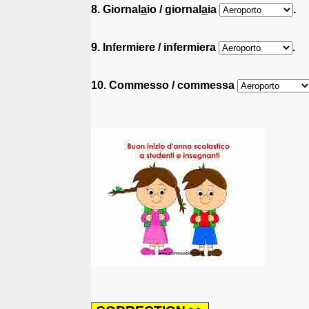
8. Giornal
a
io / giornal
a
ia
.
9. Infermiere / infermiera
.
10. Commesso / commessa