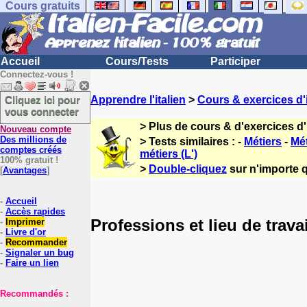
Cours gratuits
Accueil
Cours/Tests
Participer
Connectez-vous !
Cliquez ici pour
Apprendre l'italien
>
Cours & exercices d'i
vous connecter
> Plus de cours & d'exercices d'
Nouveau compte
Des millions de
> Tests similaires : -
Métiers
-
Mét
comptes créés
métiers (L')
100% gratuit !
>
Double-cliquez
sur n'importe q
[
Avantages
]
-
Accueil
-
Accès rapides
Professions et lieu de travai
-
Imprimer
-
Livre d'or
-
Recommander
-
Signaler un bug
-
Faire un lien
Recommandés :