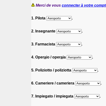
Merci de vous
connecter à votre compt
1. Pilota
.
2. Insegnante
.
3. Farmacista
.
4. Oper
a
io / oper
a
ia
.
5. Poliziotto / poliziotta
.
6. Cameriere / cameriera
.
7. Impiegato / impiegata
.