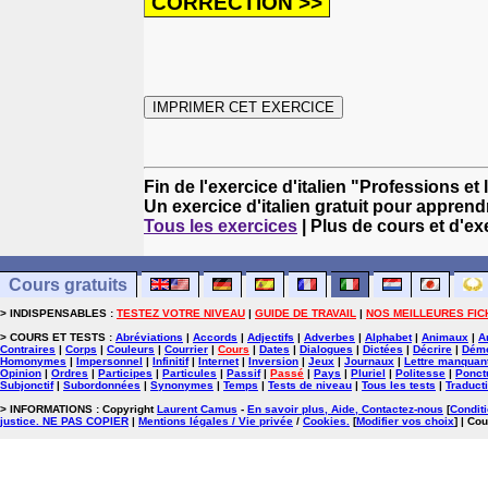
Fin de l'exercice d'italien "Professions et l
Un exercice d'italien gratuit pour apprendre
Tous les exercices
| Plus de cours et d'ex
Cours gratuits
> INDISPENSABLES :
TESTEZ VOTRE NIVEAU
|
GUIDE DE TRAVAIL
|
NOS MEILLEURES FIC
> COURS ET TESTS :
Abréviations
|
Accords
|
Adjectifs
|
Adverbes
|
Alphabet
|
Animaux
|
A
Contraires
|
Corps
|
Couleurs
|
Courrier
|
Cours
|
Dates
|
Dialogues
|
Dictées
|
Décrire
|
Démo
Homonymes
|
Impersonnel
|
Infinitif
|
Internet
|
Inversion
|
Jeux
|
Journaux
|
Lettre manquan
Opinion
|
Ordres
|
Participes
|
Particules
|
Passif
|
Passé
|
Pays
|
Pluriel
|
Politesse
|
Ponct
Subjonctif
|
Subordonnées
|
Synonymes
|
Temps
|
Tests de niveau
|
Tous les tests
|
Traduct
> INFORMATIONS : Copyright
Laurent Camus
-
En savoir plus, Aide, Contactez-nous
[
Conditi
justice. NE PAS COPIER
|
Mentions légales / Vie privée
/
Cookies
.
[
Modifier vos choix
]
| Cou