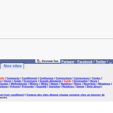
Partager
:
Facebook
/
Twitter
/
...
Nos sites
tifs
|
Composés
|
Conditionnel
|
Confusions
|
Conjonctions
|
Connecteurs
|
Contes
|
es
|
Genre
|
Goûts
|
Grammaire
|
Grands débutants
|
Guide
|
Géographie
|
Heure
|
langes
|
Méthodologie
|
Métiers
|
Météo
|
Nature
|
Nombres
|
Noms
|
Nourriture
|
Négations
|
itions
|
Présent
|
Présenter
|
Quantité
|
Question
|
Relatives
|
Sports
|
Style direct
|
ort (voir conditions)
|
Contenu des sites déposé chaque semaine chez un huissier de
'accès.