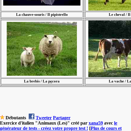
La chauve-souris / Il pipistrello
Le cheval / Il
La brebis / La p
e
cora
La vache / L
Débutants
Tweeter
Partager
Exercice d'italien "Animaux (Les)" créé par
xana59
avec
le
générateur de tests - créez votre propre test !
[
Plus de cours et