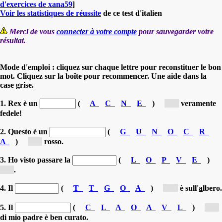
d'exercices de xana59
]
Voir les statistiques de réussite
de ce test d'italien
Merci de vous
connecter à votre compte
pour sauvegarder votre
résultat.
Mode d'emploi : cliquez sur chaque lettre pour reconstituer le bon
mot. Cliquez sur la boîte pour recommencer. Une aide dans la
case grise.
1. Rex è un
(
A
C
N
E
)
[c...]
veramente
fedele!
2. Questo è un
(
G
U
N
O
C
R
A
)
[c...]
rosso.
3. Ho visto passare la
(
L
O
P
V
E
)
[v...]
.
4. Il
(
T
T
G
O
A
)
[g...]
è sull'
a
lbero.
5. Il
(
C
L
A
O
A
V
L
)
[c...]
di mio padre è ben curato.