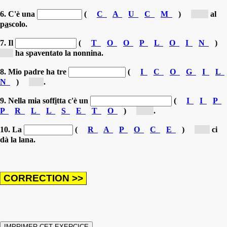
6. C'è una
(
C
A
U
C
M
)
[m...]
al
p
a
scolo.
7. Il
(
T
O
O
P
L
O
I
N
)
[t...]
ha spaventato la nonnina.
8. Mio padre ha tre
(
I
C
O
G
I
L
N
)
[c...]
.
9. Nella mia soff
i
tta c'è un
(
I
I
P
P
R
L
L
S
E
T
O
)
[pi...]
.
10. La
(
R
A
P
O
C
E
)
[p...]
ci
dà la lana.