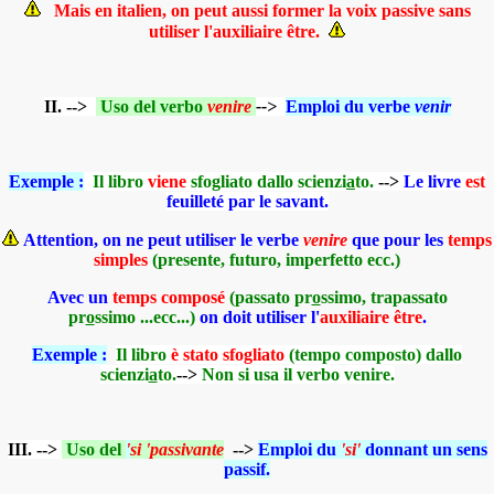
Mais en italien, on peut aussi former la voix passive sans
utiliser l'auxiliaire être.
II. -->
Uso del verbo
venire
-->
Emploi du verbe
venir
Exemple :
Il libro
viene
sfogliato dallo scienzi
a
to.
-->
Le livre
est
feuilleté par le savant.
Attention, on ne peut utiliser le verbe
venire
que pour les
temps
simples
(presente, futuro, imperfetto ecc.)
Avec un
temps composé
(passato pr
o
ssimo, trapassato
pr
o
ssimo ...ecc...)
on doit utiliser l'
auxiliaire être
.
Exemple :
Il libro
è stato sfogliato
(tempo composto) dallo
scienzi
a
to.
-->
Non si usa il verbo venire.
III. -->
Uso del
'
si 'passivante
-->
Emploi du
'si'
donnant un sens
passif.