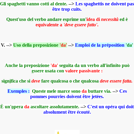
Gli spaghetti vanno cotti al dente.
-->
Les spaghettis ne doivent pas
être trop cuits.
Quest'uso del verbo andare esprime un'
idea di
necessità
ed è
equivalente a
'deve
e
ssere fatto'
.
V. -->
Uso della preposizione
'da'
-->
Emploi de la préposition
'da'
Anche la preposizione
'da'
seguita da un verbo all'infinito può
e
ssere usata con
valore passivante :
sign
i
fica che si
deve
fare qualcosa o che qualcosa
deve essere fatta.
Exemples :
Queste mele marce sono
da
buttare via.
-->
Ces
pommes pourries doivent être jetées.
È un'
o
pera
da
ascoltare assolutamente.
-->
C'est un opéra qui doit
absolument être écouté.