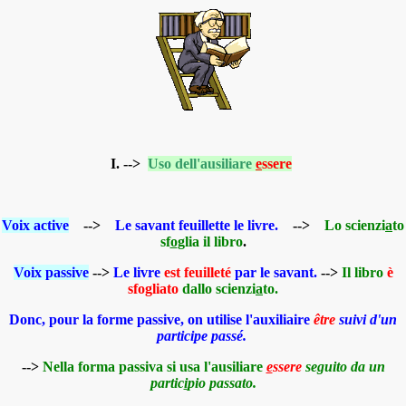
I. -->
Uso dell'ausiliare
e
ssere
Voix active
-->
Le savant feuillette le livre.
-->
Lo scienzi
a
to
sf
o
glia il libro
.
Voix passive
-->
Le livre
est
feuilleté
par le savant.
-->
Il libro
è
sfogliato
dallo scienzi
a
to.
Donc, pour la forme passive, on utilise l'auxiliaire
être
suivi d'un
participe passé.
-->
Nella forma passiva si usa l'ausiliare
e
ssere
seguito da un
partic
i
pio passato.