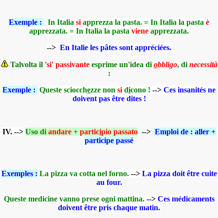
Exemple :
In Italia
si
apprezza la pasta. = In Italia la pasta
è
apprezzata. = In Italia la pasta
viene
apprezzata.
-->
En Italie les pâtes sont appréciées.
Talvolta il
'si' passivante
esprime un'idea di
o
bbligo
, di
necessità
:
Exemple :
Queste sciocch
e
zze non
si
d
i
cono !
-->
Ces insanités ne
doivent pas être dites !
IV. -->
Uso di
a
ndare + partic
i
pio passato
-->
Emploi de : aller +
participe passé
Exemples :
La pizza va cotta nel forno.
-->
La pizza doit être cuite
au four.
Queste medicine vanno prese ogni mattina.
-->
Ces médicaments
doivent être pris chaque matin.