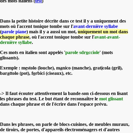
des mots italiens (
test
)
Dans la petite histoire décrite dans ce test il y a uniquement des
mots où l'accent tonique tombe sur l'
avant-dernière syllabe
(
parole piane
) mais il y a aussi un mot,
uniquement un mot dans
chaque phrase
, où l'accent tonique tombe sur l'
avant-avant-
dernière syllabe
.
Ces mots en italien sont appelés '
parole sdr
u
cciole
' (mots
glissants).
Exemple : m
e
stolo (louche), m
a
nico (manche), grat
i
cola (gril),
bar
a
ttolo (pot), f
o
rbici (ciseaux), etc.
-> Il faut écouter attentivement la bande-son ci-dessous en lisant
les phrases du test. Le but étant de reconnaître le
mot glissant
dans chaque phrase et de l'écrire dans l'espace prévu.
Dans les phrases, on parle de blocs-cuisines, de meubles muraux,
de tiroirs, de portes, d'appareils électroménagers et d'autres