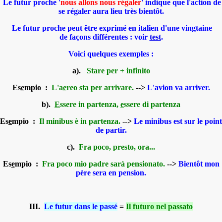
Le futur proche '
nous allons nous régaler
' indique que l'action de
se régaler aura lieu très bientôt.
Le futur proche peut être exprimé en italien d'une vingtaine
de façons différentes : voir
test
.
Voici quelques exemples :
a).
Stare per + infinito
Es
e
mpio :
L'a
e
reo sta per arrivare.
-->
L'avion va arriver.
b).
E
ssere in partenza,
e
ssere di partenza
Es
e
mpio :
Il minibus è in partenza.
-->
Le minibus est sur le point
de partir.
c).
Fra poco, presto, ora...
Es
e
mpio :
Fra poco mio padre sarà pensionato.
-->
Bientôt mon
père sera en pension.
III.
Le futur dans le passé
=
Il futuro nel passato