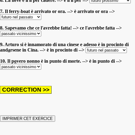
6. La neve è lì lì per cadere. --> è lì lì per -->
7. Il ferry-boat è arrivato or ora. --> è arrivato or ora -->
8. Sapevamo che ce l'avrebbe fatta! --> ce l'avrebbe fatta -->
9. Arturo si è innamorato di una cinese e adesso è in procinto di
and
a
rsene in Cina. --> è in procinto di -->
10. Il p
o
vero nonno è in punto di morte. --> è in punto di -->