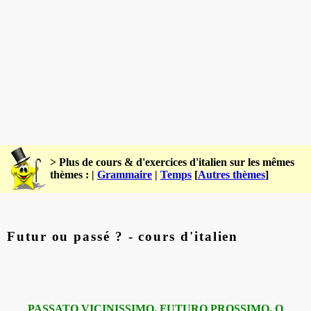
> Plus de cours & d'exercices d'italien sur les mêmes
thèmes : |
Grammaire
|
Temps
[
Autres thèmes
]
Futur ou passé ? - cours d'italien
PASSATO VICIN
I
SSIMO, FUTURO PR
O
SSIMO, O