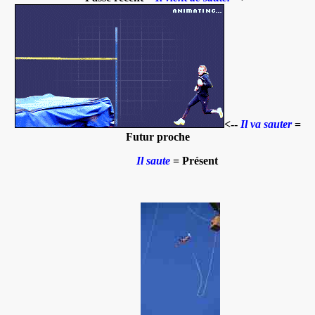
<--
Il va sauter
=
Futur proche
Il saute
= Présent