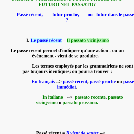
FUTURO NEL PASSATO?
Passé récent, futur proche, ou futur dans le passé
?
I.
Le passé récent
=
Il passato vicin
i
ssimo
Le passé récent permet d'indiquer qu'une action - ou un
événement - vient de se produire.
Les termes employés par les grammairiens ne sont
pas toujours identiques; on pourra trouver :
En français
-->
passé récent
,
passé proche
ou
passé
immédiat
.
In
italiano
-->
passato recente
,
passato
vicin
i
ssimo
o
passato prossimo.
Passé récent =
Il vient de sauter
-->