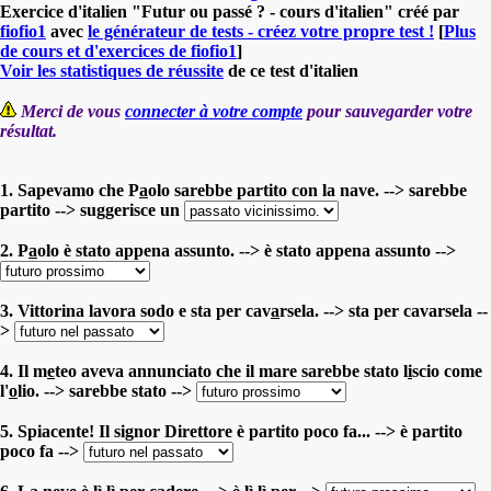
Exercice d'italien "Futur ou passé ? - cours d'italien" créé par
fiofio1
avec
le générateur de tests - créez votre propre test !
[
Plus
de cours et d'exercices de fiofio1
]
Voir les statistiques de réussite
de ce test d'italien
Merci de vous
connecter à votre compte
pour sauvegarder votre
résultat.
1. Sapevamo che P
a
olo sarebbe partito con la nave. --> sarebbe
partito --> suggerisce un
2. P
a
olo è stato appena assunto. --> è stato appena assunto -->
3. Vittorina lavora sodo e sta per cav
a
rsela. --> sta per cavarsela --
>
4. Il m
e
teo aveva annunciato che il mare sarebbe stato l
i
scio come
l'
o
lio. --> sarebbe stato -->
5. Spiacente! Il signor Direttore è partito poco fa... --> è partito
poco fa -->