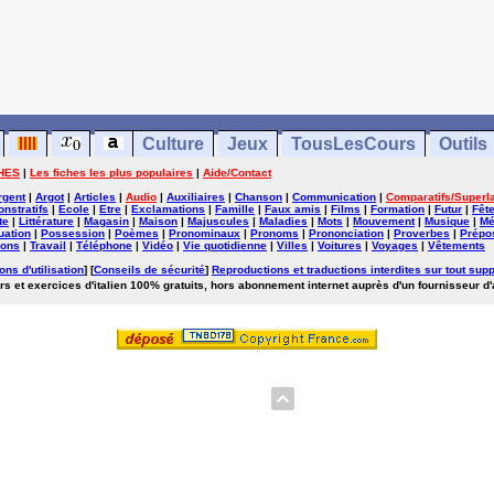
Culture
Jeux
TousLesCours
Outils
HES
|
Les fiches les plus populaires
|
Aide/Contact
rgent
|
Argot
|
Articles
|
Audio
|
Auxiliaires
|
Chanson
|
Communication
|
Comparatifs/Superla
nstratifs
|
Ecole
|
Etre
|
Exclamations
|
Famille
|
Faux amis
|
Films
|
Formation
|
Futur
|
Fêt
te
|
Littérature
|
Magasin
|
Maison
|
Majuscules
|
Maladies
|
Mots
|
Mouvement
|
Musique
|
Mé
uation
|
Possession
|
Poèmes
|
Pronominaux
|
Pronoms
|
Prononciation
|
Proverbes
|
Prépos
ions
|
Travail
|
Téléphone
|
Vidéo
|
Vie quotidienne
|
Villes
|
Voitures
|
Voyages
|
Vêtements
ons d'utilisation
] [
Conseils de sécurité
]
Reproductions et traductions interdites sur tout supp
rs et exercices d'italien 100% gratuits, hors abonnement internet auprès d'un fournisseur d