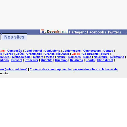
Partager
:
Facebook
/
Twitter
/
...
Nos sites
tifs
|
Composés
|
Conditionnel
|
Confusions
|
Conjonctions
|
Connecteurs
|
Contes
|
es
|
Genre
|
Goûts
|
Grammaire
|
Grands débutants
|
Guide
|
Géographie
|
Heure
|
langes
|
Méthodologie
|
Métiers
|
Météo
|
Nature
|
Nombres
|
Noms
|
Nourriture
|
Négations
|
itions
|
Présent
|
Présenter
|
Quantité
|
Question
|
Relatives
|
Sports
|
Style direct
|
ort (voir conditions)
|
Contenu des sites déposé chaque semaine chez un huissier de
'accès.