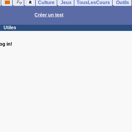
Culture
Jeux
TousLesCours
Outils
Créer un test
Utiles
og in!