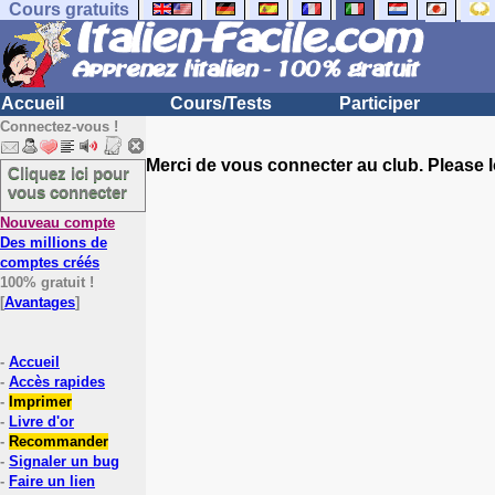
Cours gratuits
Accueil
Cours/Tests
Participer
Connectez-vous !
Merci de vous connecter au club. Please l
Cliquez ici pour
vous connecter
Nouveau compte
Des millions de
comptes créés
100% gratuit !
[
Avantages
]
-
Accueil
-
Accès rapides
-
Imprimer
-
Livre d'or
-
Recommander
-
Signaler un bug
-
Faire un lien