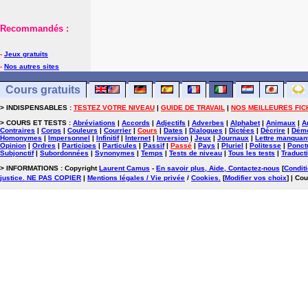
Recommandés :
-
Jeux gratuits
-
Nos autres sites
Cours gratuits
> INDISPENSABLES :
TESTEZ VOTRE NIVEAU
|
GUIDE DE TRAVAIL
|
NOS MEILLEURES FIC
> COURS ET TESTS :
Abréviations
|
Accords
|
Adjectifs
|
Adverbes
|
Alphabet
|
Animaux
|
A
Contraires
|
Corps
|
Couleurs
|
Courrier
|
Cours
|
Dates
|
Dialogues
|
Dictées
|
Décrire
|
Démo
Homonymes
|
Impersonnel
|
Infinitif
|
Internet
|
Inversion
|
Jeux
|
Journaux
|
Lettre manquan
Opinion
|
Ordres
|
Participes
|
Particules
|
Passif
|
Passé
|
Pays
|
Pluriel
|
Politesse
|
Ponct
Subjonctif
|
Subordonnées
|
Synonymes
|
Temps
|
Tests de niveau
|
Tous les tests
|
Traduct
> INFORMATIONS : Copyright
Laurent Camus
-
En savoir plus, Aide, Contactez-nous
[
Conditi
justice. NE PAS COPIER
|
Mentions légales / Vie privée
/
Cookies
.
[
Modifier vos choix
]
| Cou