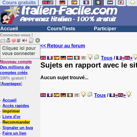
Cours gratuits
Accueil
Cours/Tests
Participer
Connectez-vous !
<< Retour au forum
Cliquez ici pour
vous connecter
Tous
/
+
+
Nouveau compte
Sujets en rapport avec le s
Des millions de
comptes créés
Aucun sujet trouvé...
100% gratuit !
[
Avantages
]
Tous
/
+
+
-
Accueil
-
Accès rapides
-
Imprimer
-
Livre d'or
-
Recommander
-
Signaler un bug
-
Faire un lien