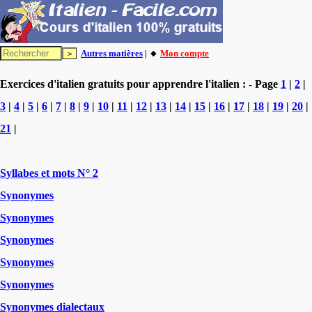
Autres matières
| 🔸
Mon compte
Exercices d'italien gratuits pour apprendre l'italien : - Page
1
|
2
|
3
|
4
|
5
|
6
|
7
|
8
|
9
|
10
|
11
|
12
|
13
|
14
|
15
|
16
|
17
|
18
|
19
|
20
|
21
|
Syllabes et mots N° 2
Synonymes
Synonymes
Synonymes
Synonymes
Synonymes
Synonymes dialectaux